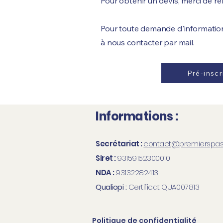
Pour obtenir un devis, merci de rem
Pour toute demande d'informatio
à nous contacter par mail.
Pré-inscr
Informations :
Secrétariat :
contact@premierspas
Siret :
93159152300010
NDA :
93132282413
Qualiopi :
Certificat QUA007813
Politique de confidentialité