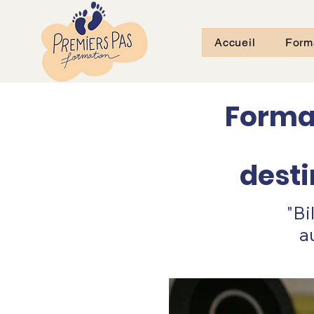
Accueil
Form
Format
dest
"Bi
a